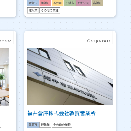
敦賀市
美浜町
若狭町
小浜市
おおい町
高浜町
建設業
その他の業種
福井倉庫株式会社敦賀営業所
敦賀市
運輸業
その他の業種