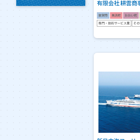
有限会社 耕雲商
敦賀市
美浜町
おおい町
専門・技術サービス業
その