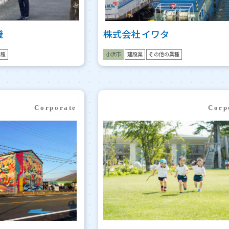
機
株式会社 イワタ
業種
小浜市
建設業
その他の業種