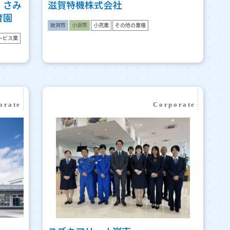
・さみ
滋賀特機株式会社
育園
敦賀市
小浜市
小売業
その他の業種
ービス業