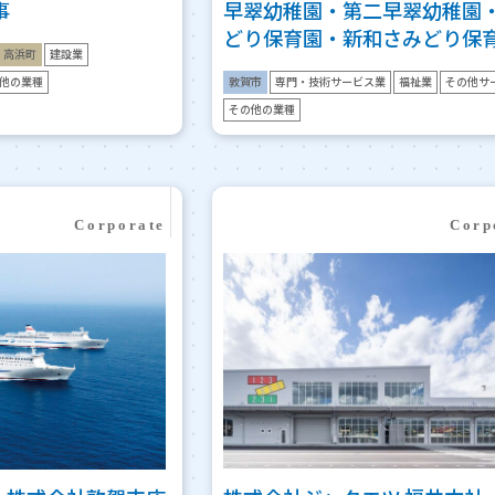
事
早翠幼稚園・第二早翠幼稚園
どり保育園・新和さみどり保
高浜町
建設業
他の業種
敦賀市
専門・技術サービス業
福祉業
その他サ
その他の業種