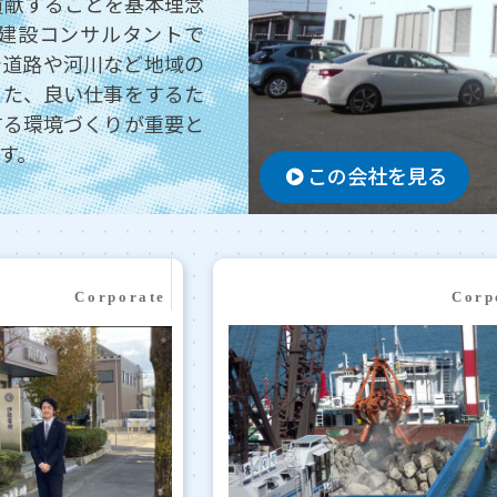
貢献することを基本理念
建設コンサルタントで
で道路や河川など地域の
また、良い仕事をするた
する環境づくりが重要と
す。
この会社を見る