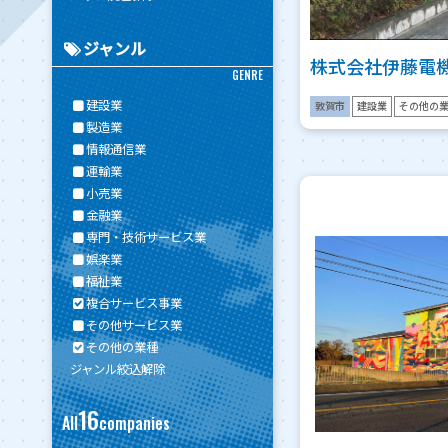
ジャンル
株式会社伊藤電
GENRE
建設業
敦賀市
建設業
その他の
製造業
情報通信業
運輸業
小売業
金融業
専門・技術サービス業
娯楽業
福祉業
複合サービス事業
その他サービス業
その他の業種
ジャンル絞込解除
16
All
companies