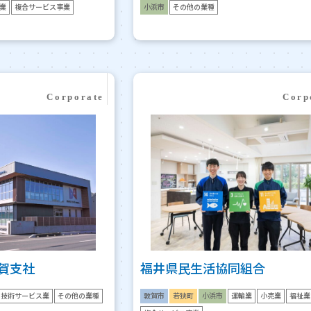
業
複合サービス事業
小浜市
その他の業種
敦賀支社
福井県民生活協同組合
・技術サービス業
その他の業種
敦賀市
若狭町
小浜市
運輸業
小売業
福祉業