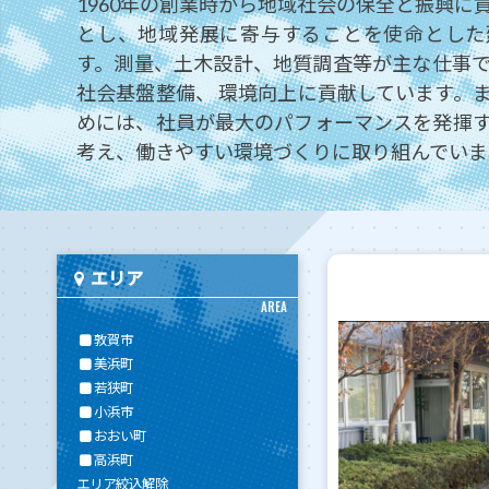
1960年の創業時から地域社会の保全と振興に
とし、地域発展に寄与することを使命とした
す。測量、土木設計、地質調査等が主な仕事
社会基盤整備、 環境向上に貢献しています。
めには、社員が最大のパフォーマンスを発揮
考え、働きやすい環境づくりに取り組んでいま
エリア
AREA
敦賀市
美浜町
若狭町
小浜市
おおい町
高浜町
エリア絞込解除