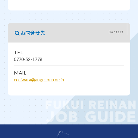
お問合せ先
TEL
0770-52-1778
MAIL
co-iwata@angel.ocn.ne.jp