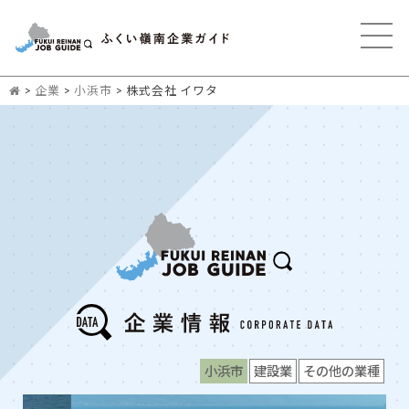
>
企業
>
小浜市
>
株式会社 イワタ
小浜市
建設業
その他の業種