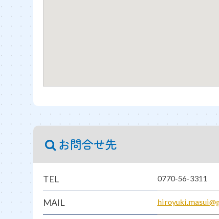
お問合せ先
TEL
0770-56-3311
MAIL
hiroyuki.masui@g