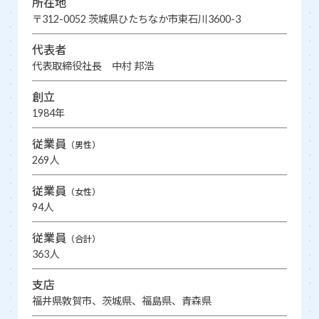
所在地
〒312-0052 茨城県ひたちなか市東石川3600-3
代表者
代表取締役社長 中村 邦浩
創立
1984年
従業員
（男性）
269人
従業員
（女性）
94人
従業員
（合計）
363人
支店
福井県敦賀市、茨城県、福島県、青森県