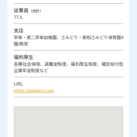
従業員
（合計）
77人
支店
早翠・第二早翠幼稚園、さみどり・新和さみどり保育園4
園/敦賀
福利厚生
各種社会保険、退職金制度、福利厚生制度、確定給付型
企業年金制度など
URL
https://samidori.com