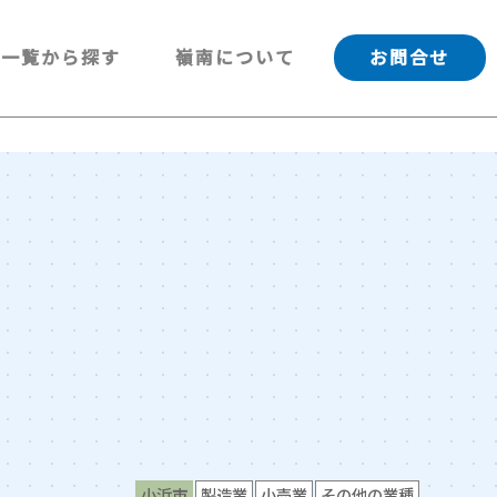
一覧から探す
嶺南について
お問合せ
小浜市
製造業
小売業
その他の業種