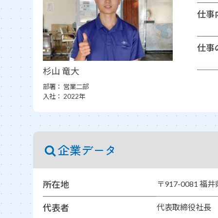
仕事
仕事
杉山 竜大
部署：
営業二部
入社：
2022年
企業データ
所在地
〒917-0081 福
代表者
代表取締役社長 