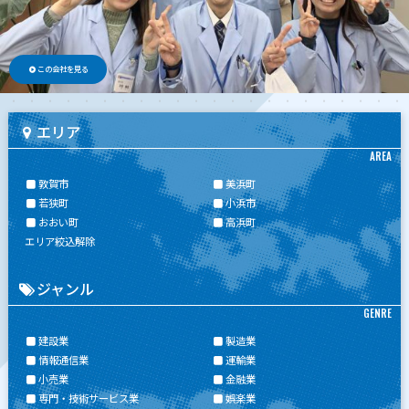
この会社を見る
エリア
AREA
敦賀市
美浜町
若狭町
小浜市
おおい町
高浜町
エリア絞込解除
ジャンル
GENRE
建設業
製造業
情報通信業
運輸業
小売業
金融業
専門・技術サービス業
娯楽業