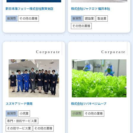
新日本海フェリー株式会社敦賀支店
株式会社ジャクエツ 福井本社
敦賀市
その他の業種
敦賀市
建設業
製造業
その他の業種
スズキアリーナ嶺南
株式会社ツバキベジムーブ
敦賀市
小売業
小浜市
その他の業種
専門・技術サービス業
その他サービス業
その他の業種