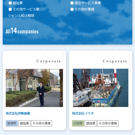
福祉業
複合サービス事業
その他サービス業
その他の業種
ジャンル絞込解除
14
All
companies
株式会社伊藤電機
株式会社 イワタ
敦賀市
建設業
その他の業種
小浜市
建設業
その他の業種