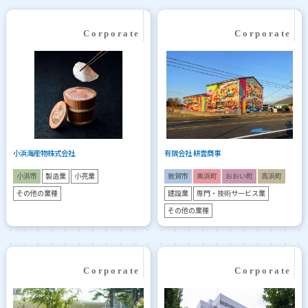
小浜海産物株式会社
有限会社 耕雲商事
小浜市
製造業
小売業
敦賀市
美浜町
おおい町
高浜町
その他の業種
建設業
専門・技術サービス業
その他の業種