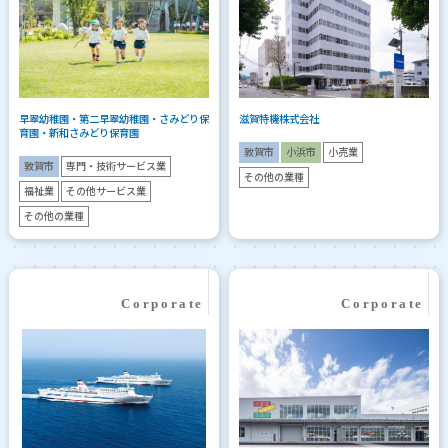
早翠幼稚園・第二早翠幼稚園・さみどり保
滋賀特機株式会社
育園・新和さみどり保育園
敦賀市
小浜市
小売業
敦賀市
専門・技術サービス業
その他の業種
福祉業
その他サービス業
その他の業種