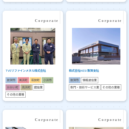
TVEリファインメタル株式会社
株式会社NESI 敦賀支社
敦賀市
美浜町
若狭町
小浜市
敦賀市
情報通信業
おおい町
高浜町
建設業
専門・技術サービス業
その他の業種
その他の業種