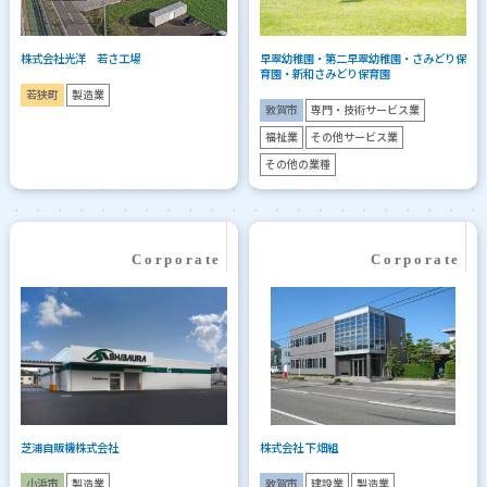
株式会社光洋 若さ工場
早翠幼稚園・第二早翠幼稚園・さみどり保
育園・新和さみどり保育園
若狭町
製造業
敦賀市
専門・技術サービス業
福祉業
その他サービス業
その他の業種
芝浦自販機株式会社
株式会社 下畑組
小浜市
製造業
敦賀市
建設業
製造業