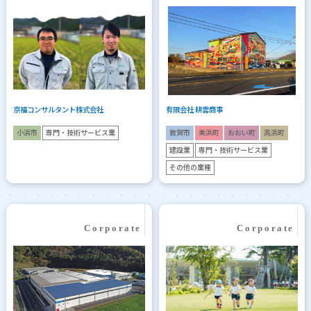
京福コンサルタント株式会社
有限会社 耕雲商事
小浜市
専門・技術サービス業
敦賀市
美浜町
おおい町
高浜町
建設業
専門・技術サービス業
その他の業種