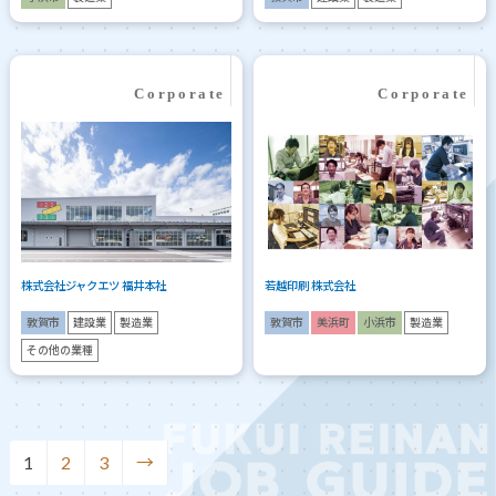
株式会社ジャクエツ 福井本社
若越印刷 株式会社
敦賀市
建設業
製造業
敦賀市
美浜町
小浜市
製造業
その他の業種
1
2
3
→