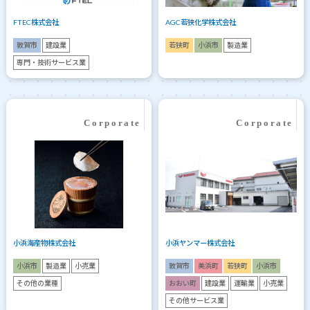
FTEC株式会社
AGC若狭化学株式会社
敦賀市
建設業
若狭町
小浜市
製造業
専門・技術サービス業
小浜海産物株式会社
小浜ヤンマー株式会社
小浜市
製造業
小売業
敦賀市
美浜町
若狭町
小浜市
その他の業種
おおい町
建設業
運輸業
小売業
その他サービス業