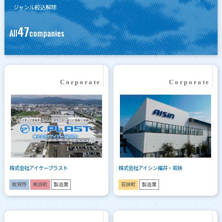
ジャンル絞込解除
47
All
companies
株式会社アイケープラスト
株式会社アイシン福井・若狭
敦賀市
美浜町
製造業
若狭町
製造業