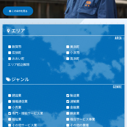
この会社を見る
エリア
AREA
敦賀市
美浜町
若狭町
小浜市
おおい町
高浜町
エリア絞込解除
ジャンル
GENRE
建設業
製造業
情報通信業
運輸業
小売業
金融業
専門・技術サービス業
娯楽業
福祉業
複合サービス事業
その他サービス業
その他の業種