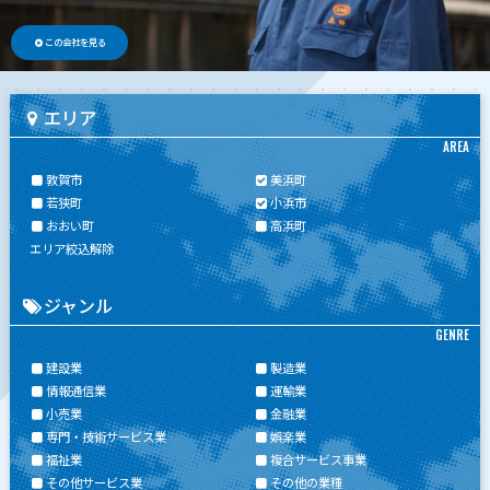
この会社を見る
エリア
AREA
敦賀市
美浜町
若狭町
小浜市
おおい町
高浜町
エリア絞込解除
ジャンル
GENRE
建設業
製造業
情報通信業
運輸業
小売業
金融業
専門・技術サービス業
娯楽業
福祉業
複合サービス事業
その他サービス業
その他の業種