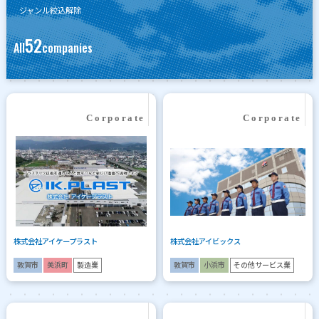
ジャンル絞込解除
52
All
companies
株式会社アイケープラスト
株式会社アイビックス
敦賀市
美浜町
製造業
敦賀市
小浜市
その他サービス業