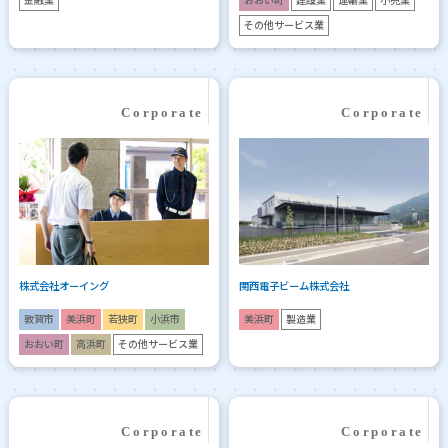
その他サービス業
株式会社オーイング
関西電子ビーム株式会社
敦賀市
美浜町
若狭町
小浜市
美浜町
製造業
おおい町
高浜町
その他サービス業