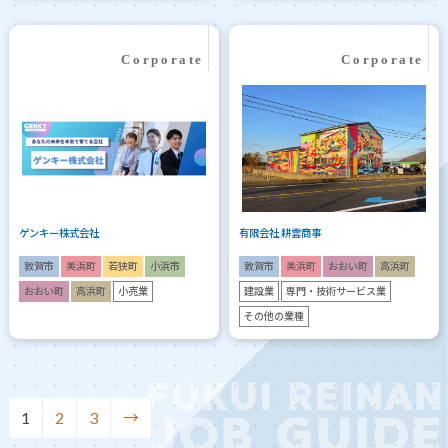
ゲンキー株式会社
有限会社 耕雲商事
敦賀市
美浜町
若狭町
小浜市
敦賀市
美浜町
おおい町
高浜町
おおい町
高浜町
小売業
建設業
専門・技術サービス業
その他の業種
1
2
3
→