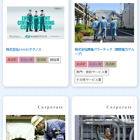
株式会社KANSOテクノス
株式会社関電パワーテック（関西電力グル
ープ）
美浜町
おおい町
高浜町
建設業
美浜町
おおい町
高浜町
専門・技術サービス業
その他サービス業