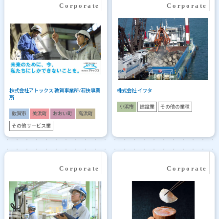
株式会社アトックス 敦賀事業所/若狭事業
株式会社 イワタ
所
小浜市
建設業
その他の業種
敦賀市
美浜町
おおい町
高浜町
その他サービス業