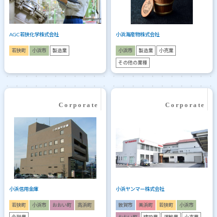
AGC若狭化学株式会社
小浜海産物株式会社
若狭町
小浜市
製造業
小浜市
製造業
小売業
その他の業種
小浜信用金庫
小浜ヤンマー株式会社
若狭町
小浜市
おおい町
高浜町
敦賀市
美浜町
若狭町
小浜市
金融業
おおい町
建設業
運輸業
小売業