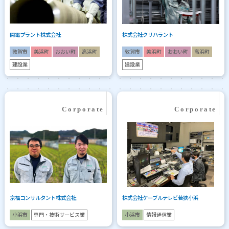
関電プラント株式会社
株式会社クリハラント
敦賀市
美浜町
おおい町
高浜町
敦賀市
美浜町
おおい町
高浜町
建設業
建設業
京福コンサルタント株式会社
株式会社ケーブルテレビ若狭小浜
小浜市
専門・技術サービス業
小浜市
情報通信業