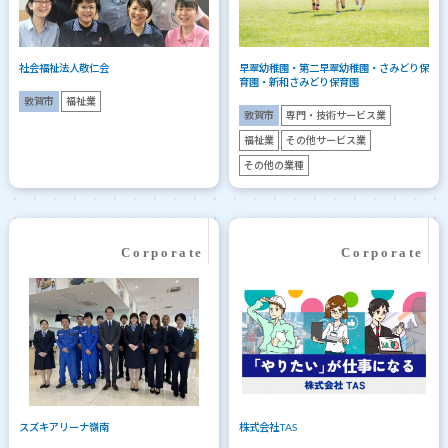
社会福祉法人敬仁会
早翠幼稚園・第二早翠幼稚園・さみどり保
育園・新和さみどり保育園
敦賀市
福祉業
敦賀市
専門・技術サービス業
福祉業
その他サービス業
その他の業種
スズキアリーナ嶺南
株式会社TAS