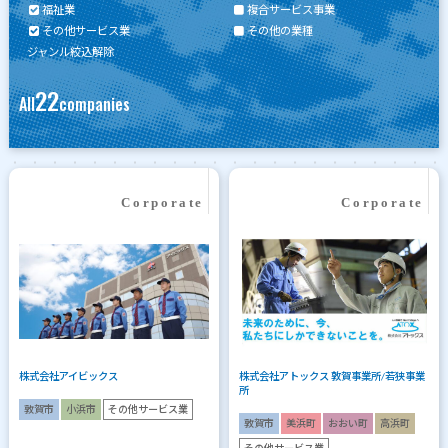
福祉業
複合サービス事業
その他サービス業
その他の業種
ジャンル絞込解除
22
All
companies
株式会社アイビックス
株式会社アトックス 敦賀事業所/若狭事業
所
敦賀市
小浜市
その他サービス業
敦賀市
美浜町
おおい町
高浜町