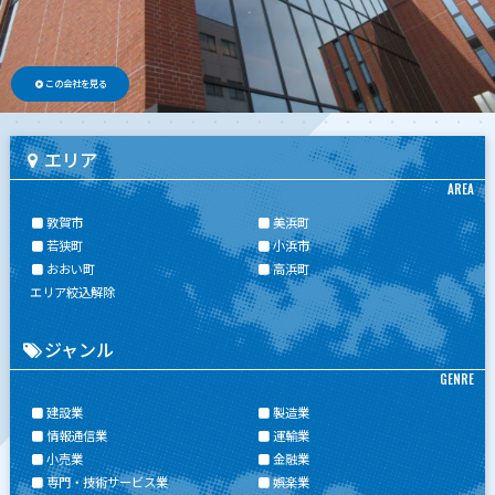
この会社を見る
エリア
AREA
敦賀市
美浜町
若狭町
小浜市
おおい町
高浜町
エリア絞込解除
ジャンル
GENRE
建設業
製造業
情報通信業
運輸業
小売業
金融業
専門・技術サービス業
娯楽業