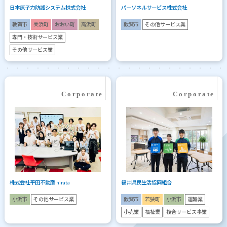
日本原子力防護システム株式会社
パーソネルサービス株式会社
敦賀市
美浜町
おおい町
高浜町
敦賀市
その他サービス業
専門・技術サービス業
その他サービス業
株式会社平田不動産 hirata
福井県民生活協同組合
小浜市
その他サービス業
敦賀市
若狭町
小浜市
運輸業
小売業
福祉業
複合サービス事業