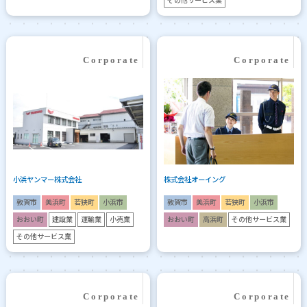
その他サービス業
小浜ヤンマー株式会社
株式会社オーイング
敦賀市
美浜町
若狭町
小浜市
敦賀市
美浜町
若狭町
小浜市
おおい町
建設業
運輸業
小売業
おおい町
高浜町
その他サービス業
その他サービス業