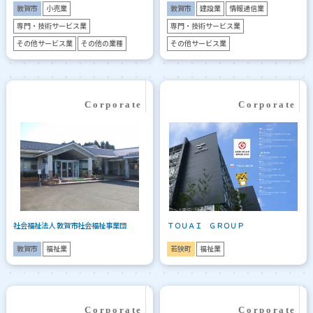
敦賀市
小売業
敦賀市
建設業
情報通信業
専門・技術サービス業
専門・技術サービス業
その他サービス業
その他の業種
その他サービス業
社会福祉法人 敦賀市社会福祉事業団
ＴＯＵＡＩ ＧＲＯＵＰ
敦賀市
福祉業
若狭町
福祉業