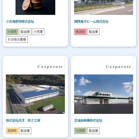
小浜海産物株式会社
関西電子ビーム株式会社
小浜市
製造業
小売業
美浜町
製造業
その他の業種
株式会社光洋 若さ工場
芝浦自販機株式会社
若狭町
製造業
小浜市
製造業