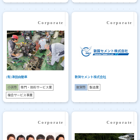
(有)津田自動車
敦賀セメント株式会社
小浜市
専門・技術サービス業
敦賀市
製造業
複合サービス事業