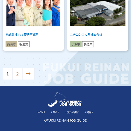
株式会社TVE 若狭事業所
ニチコンワカサ株式会社
高浜町
製造業
小浜市
製造業
1
2
→
HOME
お知らせ
一覧から探す
お問合せ
©FUKUI REINAN JOB GUIDE