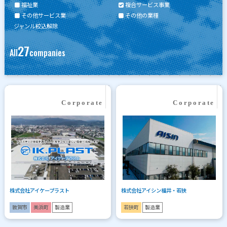
福祉業
複合サービス事業
その他サービス業
その他の業種
ジャンル絞込解除
27
All
companies
株式会社アイケープラスト
株式会社アイシン福井・若狭
敦賀市
美浜町
製造業
若狭町
製造業