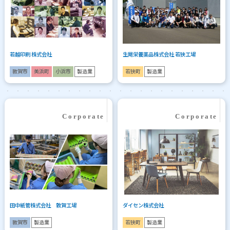
若越印刷 株式会社
生晃栄養薬品株式会社 若狭工場
敦賀市
美浜町
小浜市
製造業
若狭町
製造業
田中紙管株式会社 敦賀工場
ダイセン株式会社
敦賀市
製造業
若狭町
製造業