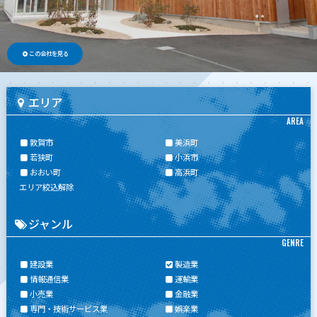
この会社を見る
エリア
AREA
敦賀市
美浜町
若狭町
小浜市
おおい町
高浜町
エリア絞込解除
ジャンル
GENRE
建設業
製造業
情報通信業
運輸業
小売業
金融業
専門・技術サービス業
娯楽業