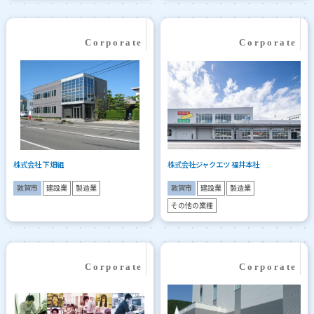
株式会社 下畑組
株式会社ジャクエツ 福井本社
敦賀市
建設業
製造業
敦賀市
建設業
製造業
その他の業種