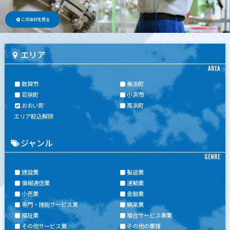
この会社を見る
エリア
AREA
敦賀市
美浜町
若狭町
小浜市
おおい町
高浜町
エリア絞込解除
ジャンル
GENRE
建設業
製造業
情報通信業
運輸業
小売業
金融業
専門・技術サービス業
娯楽業
福祉業
複合サービス事業
その他サービス業
その他の業種