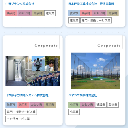
中野プランツ株式会社
日本建設工業株式会社 若狭事業所
美浜町
おおい町
高浜町
建設業
敦賀市
美浜町
おおい町
高浜町
建設業
専門・技術サービス業
日本原子力防護システム株式会社
ハヤカワ商事株式会社
敦賀市
美浜町
おおい町
高浜町
小浜市
おおい町
建設業
製造業
専門・技術サービス業
小売業
その他サービス業