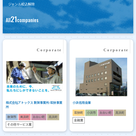
ジャンル絞込解除
21
All
companies
株式会社アトックス 敦賀事業所/若狭事業
小浜信用金庫
所
若狭町
小浜市
おおい町
高浜町
敦賀市
美浜町
おおい町
高浜町
金融業
その他サービス業