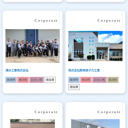
清水工業株式会社
株式会社敦賀原子力工業
敦賀市
美浜町
おおい町
建設業
敦賀市
美浜町
おおい町
高浜町
建設業