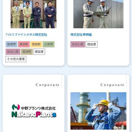
TVEリファインメタル株式会社
株式会社 時岡組
敦賀市
美浜町
若狭町
小浜市
おおい町
建設業
おおい町
高浜町
建設業
その他の業種