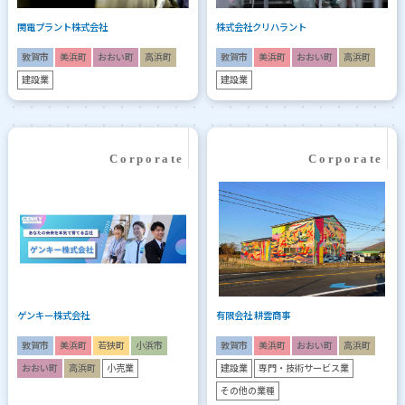
関電プラント株式会社
株式会社クリハラント
敦賀市
美浜町
おおい町
高浜町
敦賀市
美浜町
おおい町
高浜町
建設業
建設業
ゲンキー株式会社
有限会社 耕雲商事
敦賀市
美浜町
若狭町
小浜市
敦賀市
美浜町
おおい町
高浜町
おおい町
高浜町
小売業
建設業
専門・技術サービス業
その他の業種