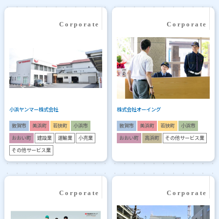
小浜ヤンマー株式会社
株式会社オーイング
敦賀市
美浜町
若狭町
小浜市
敦賀市
美浜町
若狭町
小浜市
おおい町
建設業
運輸業
小売業
おおい町
高浜町
その他サービス業
その他サービス業