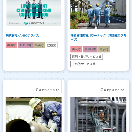
株式会社KANSOテクノス
株式会社関電パワーテック（関西電力グル
ープ）
美浜町
おおい町
高浜町
建設業
美浜町
おおい町
高浜町
専門・技術サービス業
その他サービス業