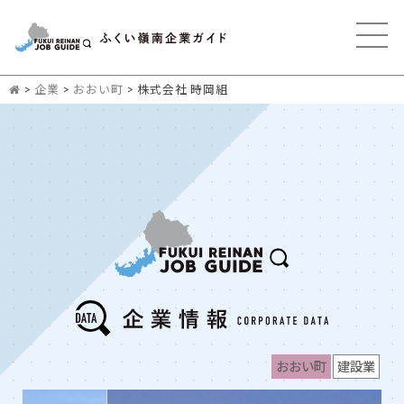
>
企業
>
おおい町
>
株式会社 時岡組
おおい町
建設業