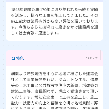
1848年創業以来170年に渡り培われた伝統と実績
を活かし、様々な工事を施工してきました。その
施工能力は業界内外から高い評価を頂いておりま
す。今後もさらに技術力に磨きをかけ建設業を通
して社会貢献に邁進します。
特色
創業より若狭地方を中心に地域に根ざした建設会
社として事業展開を行い、ダム、トンネル、造成
等の土木工事と公共施設や住宅の新築、増改築の
建築工事等、官民問わず、幅広く受注させて頂い
ております。常に安全第一で工事を施工し、施工
能力・技術力の向上と蓄積を心掛け地域貢献に努
めております。また、資格取得の奨励、各種技能