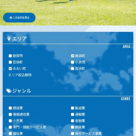
この会社を見る
エリア
AREA
敦賀市
美浜町
若狭町
小浜市
おおい町
高浜町
エリア絞込解除
ジャンル
GENRE
建設業
製造業
情報通信業
運輸業
小売業
金融業
専門・技術サービス業
娯楽業
福祉業
複合サービス事業