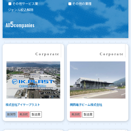
その他サービス業
その他の業種
ジャンル絞込解除
5
All
companies
株式会社アイケープラスト
関西電子ビーム株式会社
敦賀市
美浜町
製造業
美浜町
製造業