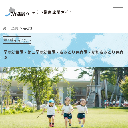
>
企業
>
美浜町
輝く瞳を育てたい
早翠幼稚園・第二早翠幼稚園・さみどり保育園・新和さみどり保育
園