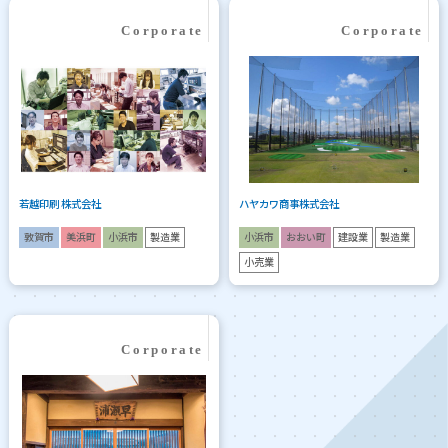
若越印刷 株式会社
ハヤカワ商事株式会社
敦賀市
美浜町
小浜市
製造業
小浜市
おおい町
建設業
製造業
小売業