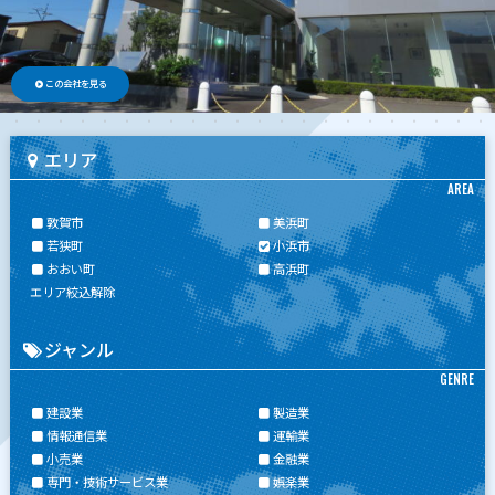
この会社を見る
エリア
AREA
敦賀市
美浜町
若狭町
小浜市
おおい町
高浜町
エリア絞込解除
ジャンル
GENRE
建設業
製造業
情報通信業
運輸業
小売業
金融業
専門・技術サービス業
娯楽業