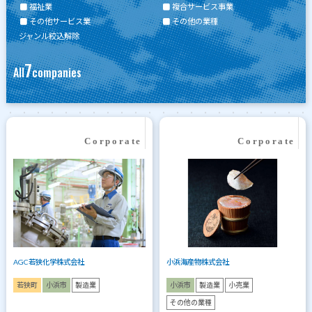
福祉業
複合サービス事業
その他サービス業
その他の業種
ジャンル絞込解除
7
All
companies
AGC若狭化学株式会社
小浜海産物株式会社
若狭町
小浜市
製造業
小浜市
製造業
小売業
その他の業種