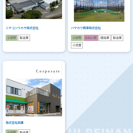
ニチコンワカサ株式会社
ハヤカワ商事株式会社
小浜市
製造業
小浜市
おおい町
建設業
製造業
小売業
株式会社若廣
小浜市
製造業