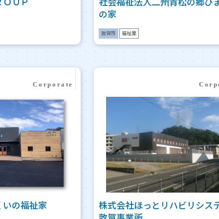
ＲＯＵＰ
社会福祉法人二州青松の郷ひ
の家
敦賀市
福祉業
くいの福祉家
株式会社ほっとリハビリシス
敦賀事業所