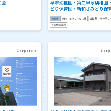
仁会
早翠幼稚園・第二早翠幼稚園
どり保育園・新和さみどり保
敦賀市
専門・技術サービス業
福祉業
その他サ
その他の業種