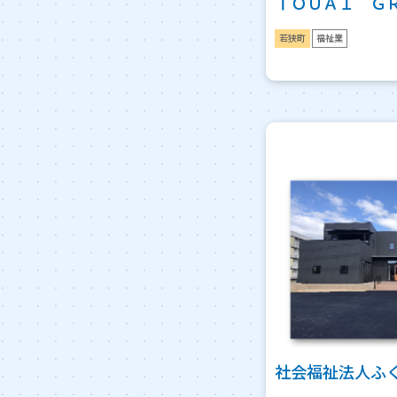
ＴＯＵＡＩ Ｇ
若狭町
福祉業
社会福祉法人ふ