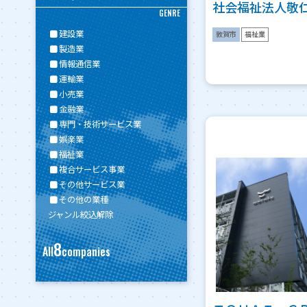
社会福祉法人敬
GENRE
建設業
敦賀市
福祉業
製造業
情報通信業
運輸業
小売業
金融業
専門・技術サービス業
娯楽業
福祉業
複合サービス事業
その他サービス業
その他の業種
ジャンル絞込解除
8
All
companies