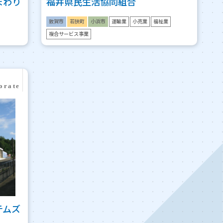
まわり
福井県民生活協同組合
敦賀市
若狭町
小浜市
運輸業
小売業
福祉業
複合サービス事業
テムズ