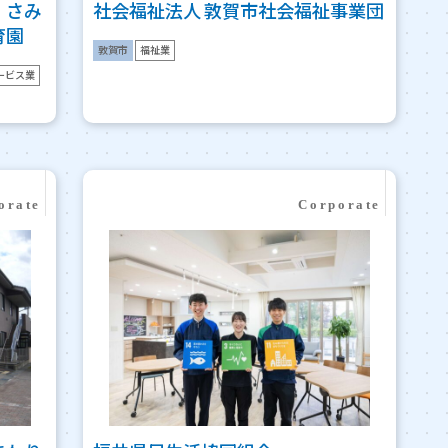
・さみ
社会福祉法人 敦賀市社会福祉事業団
育園
敦賀市
福祉業
ービス業