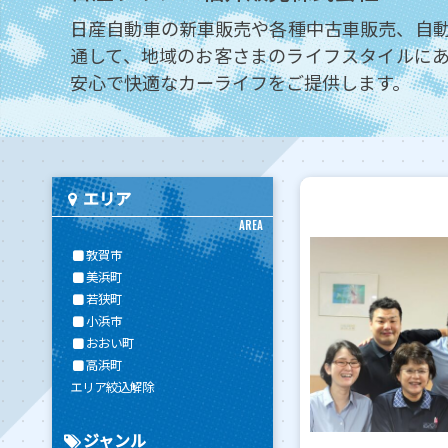
日産自動車の新車販売や各種中古車販売、自
通して、地域のお客さまのライフスタイルに
安心で快適なカーライフをご提供します。
エリア
AREA
敦賀市
美浜町
若狭町
小浜市
おおい町
高浜町
エリア絞込解除
ジャンル