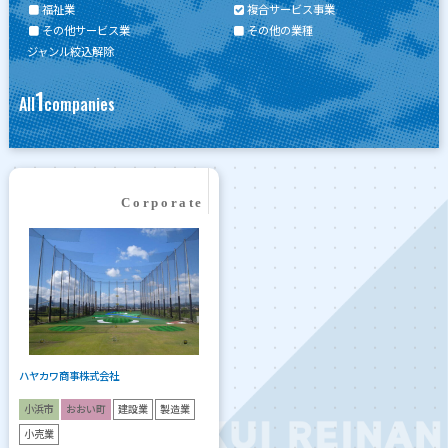
福祉業
複合サービス事業
その他サービス業
その他の業種
ジャンル絞込解除
1
All
companies
ハヤカワ商事株式会社
小浜市
おおい町
建設業
製造業
小売業