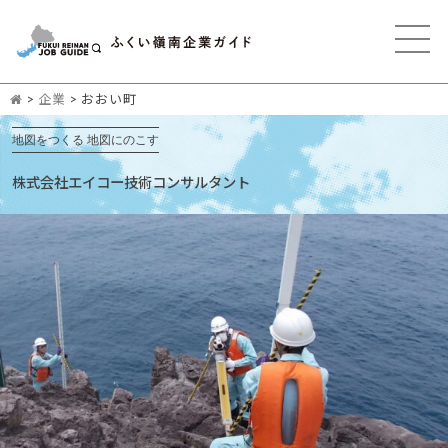
>
企業
>
おおい町
地図をつくる 地図にのこす
株式会社エイコー技術コンサルタント