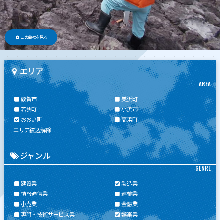
この会社を見る
エリア
AREA
敦賀市
美浜町
若狭町
小浜市
おおい町
高浜町
エリア絞込解除
ジャンル
GENRE
建設業
製造業
情報通信業
運輸業
小売業
金融業
専門・技術サービス業
娯楽業