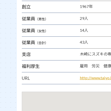
創立
1967年
従業員
29人
（男性）
従業員
14人
（女性）
従業員
43人
（合計）
支店
木崎にスズキの
福利厚生
雇用 労災 健康
URL
http://www.taiyo.