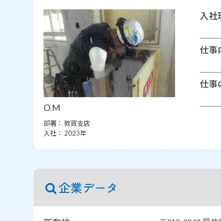
入社
仕事
仕事
O.M
部署：
敦賀支店
入社：
2023年
企業データ