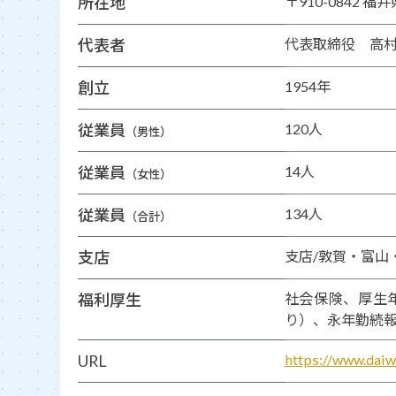
所在地
〒910-0842 福
代表者
代表取締役 高村
創立
1954年
従業員
120人
（男性）
従業員
14人
（女性）
従業員
134人
（合計）
支店
支店/敦賀・富山
福利厚生
社会保険、厚生
り）、永年勤続
URL
https://www.daiw