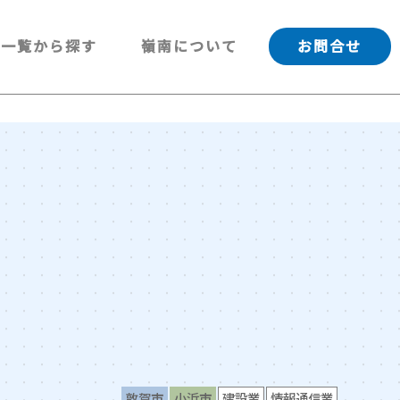
一覧から探す
嶺南について
お問合せ
敦賀市
小浜市
建設業
情報通信業