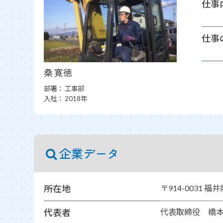
仕事
仕事
桑 寛徳
部署：
工事部
入社：
2018年
企業データ
所在地
〒914-0031 福
代表者
代表取締役 橋本