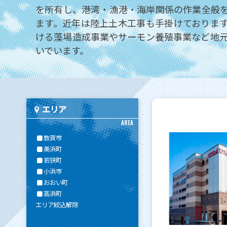
を所有し、港湾・漁港・海岸関係の作業全般
ます。近年は陸上土木工事も手掛けておりま
ける藻場造成事業やサーモン養殖事業など地
いでいます。
エリア
AREA
敦賀市
美浜町
若狭町
小浜市
おおい町
高浜町
エリア絞込解除