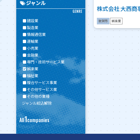
ジャンル
株式会社 大西商
GENRE
建設業
敦賀市
娯楽業
製造業
情報通信業
運輸業
小売業
金融業
専門・技術サービス業
娯楽業
福祉業
複合サービス事業
その他サービス業
その他の業種
ジャンル絞込解除
1
All
companies