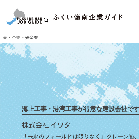
>
企業
>
娯楽業
海上工事・港湾工事が得意な建設会社で
株式会社 イワタ
「未来のフィールドは限りなく」クレーン船