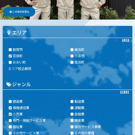
この会社を見る
エリア
AREA
敦賀市
美浜町
若狭町
小浜市
おおい町
高浜町
エリア絞込解除
ジャンル
GENRE
建設業
製造業
情報通信業
運輸業
小売業
金融業
専門・技術サービス業
娯楽業
福祉業
複合サービス事業
その他サービス業
その他の業種