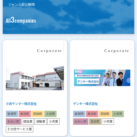
ジャンル絞込解除
3
All
companies
小浜ヤンマー株式会社
ゲンキー株式会社
敦賀市
美浜町
若狭町
小浜市
敦賀市
美浜町
若狭町
小浜市
おおい町
建設業
運輸業
小売業
おおい町
高浜町
小売業
その他サービス業