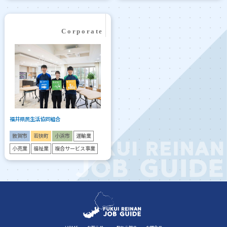
福井県民生活協同組合
敦賀市
若狭町
小浜市
運輸業
小売業
福祉業
複合サービス事業