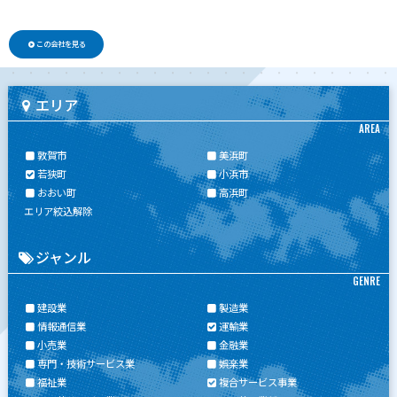
この会社を見る
エリア
AREA
敦賀市
美浜町
若狭町
小浜市
おおい町
高浜町
エリア絞込解除
ジャンル
GENRE
建設業
製造業
情報通信業
運輸業
小売業
金融業
専門・技術サービス業
娯楽業
福祉業
複合サービス事業