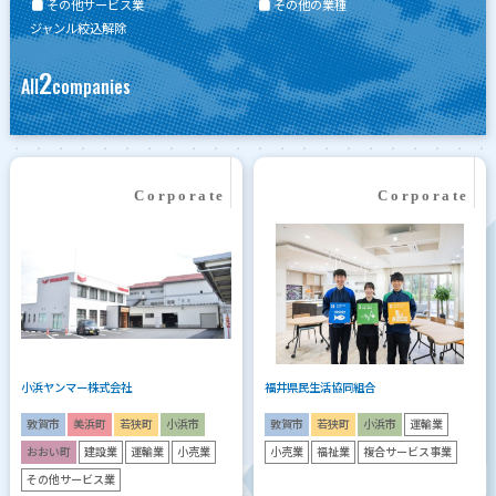
その他サービス業
その他の業種
ジャンル絞込解除
2
All
companies
小浜ヤンマー株式会社
福井県民生活協同組合
敦賀市
美浜町
若狭町
小浜市
敦賀市
若狭町
小浜市
運輸業
おおい町
建設業
運輸業
小売業
小売業
福祉業
複合サービス事業
その他サービス業