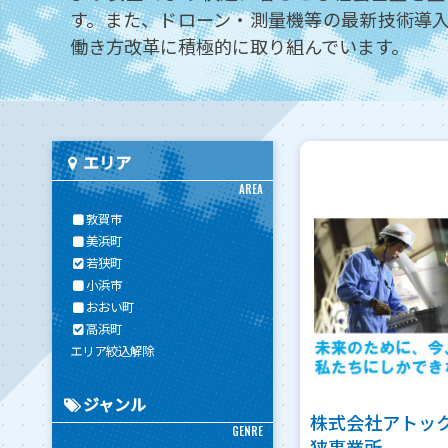
す。また、ドローン・測量機等の最新技術導
働き方改革に積極的に取り組んでいます。
エリア
AREA
敦賀市
美浜町
若狭町
小浜市
おおい町
高浜町
エリア絞込解除
ジャンル
株式会社アトック
GENRE
狭事業所