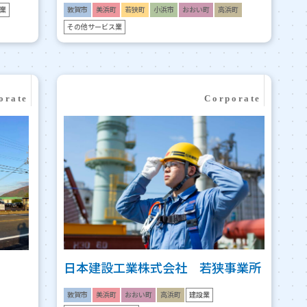
業
敦賀市
美浜町
若狭町
小浜市
おおい町
高浜町
その他サービス業
日本建設工業株式会社 若狭事業所
敦賀市
美浜町
おおい町
高浜町
建設業