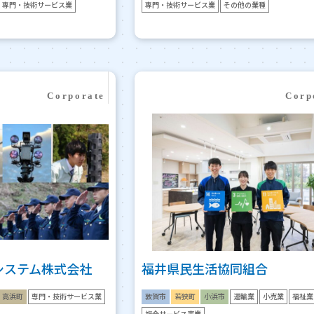
専門・技術サービス業
専門・技術サービス業
その他の業種
システム株式会社
福井県民生活協同組合
高浜町
専門・技術サービス業
敦賀市
若狭町
小浜市
運輸業
小売業
福祉業
複合サービス事業