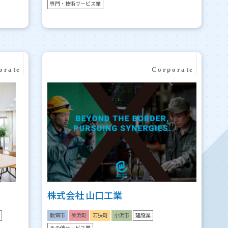
専門・技術サービス業
株式会社 山口工業
敦賀市
美浜町
若狭町
小浜市
建設業
その他サービス業