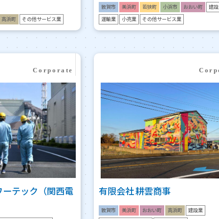
敦賀市
美浜町
若狭町
小浜市
おおい町
建設
高浜町
その他サービス業
運輸業
小売業
その他サービス業
ワーテック（関西電
有限会社 耕雲商事
敦賀市
美浜町
おおい町
高浜町
建設業