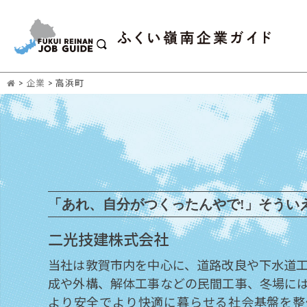
>
企業
>
高浜町
「あれ、自分がつくったんやで!」そうい
二光技建株式会社
当社は敦賀市内を中心に、道路改良や下水道
成や外構、解体工事などの民間工事、冬場に
より安全でより快適に暮らせる社会基盤を整