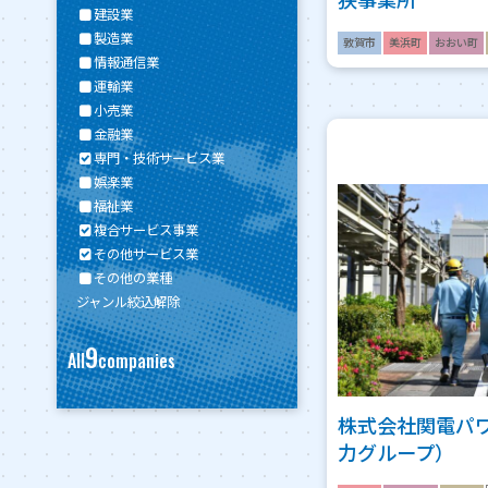
建設業
製造業
敦賀市
美浜町
おおい町
情報通信業
運輸業
小売業
金融業
専門・技術サービス業
娯楽業
福祉業
複合サービス事業
その他サービス業
その他の業種
ジャンル絞込解除
9
All
companies
株式会社関電パ
力グループ）