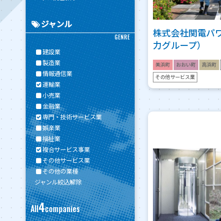
ジャンル
株式会社関電パ
GENRE
力グループ）
建設業
製造業
美浜町
おおい町
高浜町
情報通信業
その他サービス業
運輸業
小売業
金融業
専門・技術サービス業
娯楽業
福祉業
複合サービス事業
その他サービス業
その他の業種
ジャンル絞込解除
4
All
companies