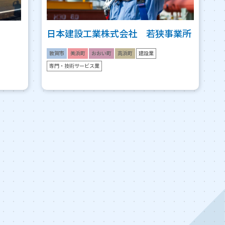
日本建設工業株式会社 若狭事業所
敦賀市
美浜町
おおい町
高浜町
建設業
専門・技術サービス業