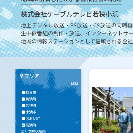
株式会社ケーブルテレビ若狭小浜
地上デジタル放送・BS放送・CS放送の同時
生中継番組の制作・放送、インターネットサ
地域の情報ステーションとして信頼される会社
エリア
AREA
敦賀市
美浜町
若狭町
小浜市
おおい町
高浜町
エリア絞込解除