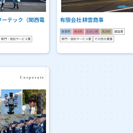
ワーテック（関西電
有限会社 耕雲商事
敦賀市
美浜町
おおい町
高浜町
建設業
専門・技術サービス業
専門・技術サービス業
その他の業種