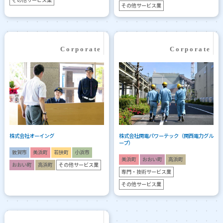
その他サービス業
その他サービス業
株式会社オーイング
株式会社関電パワーテック（関西電力グル
ープ）
敦賀市
美浜町
若狭町
小浜市
美浜町
おおい町
高浜町
おおい町
高浜町
その他サービス業
専門・技術サービス業
その他サービス業