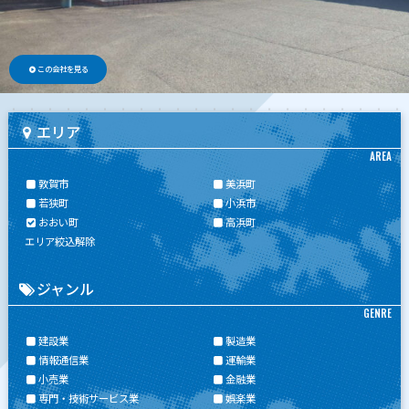
この会社を見る
エリア
AREA
敦賀市
美浜町
若狭町
小浜市
おおい町
高浜町
エリア絞込解除
ジャンル
GENRE
建設業
製造業
情報通信業
運輸業
小売業
金融業
専門・技術サービス業
娯楽業