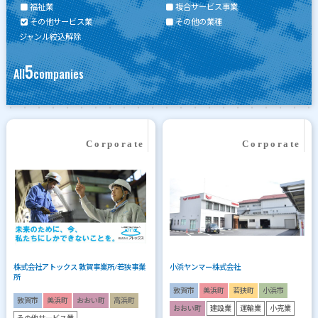
福祉業
複合サービス事業
その他サービス業
その他の業種
ジャンル絞込解除
5
All
companies
株式会社アトックス 敦賀事業所/若狭事業
小浜ヤンマー株式会社
所
敦賀市
美浜町
若狭町
小浜市
敦賀市
美浜町
おおい町
高浜町
おおい町
建設業
運輸業
小売業