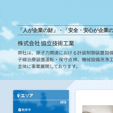
「人が企業の財」・「安全・安心が企業
株式会社 協立技術工業
弊社は、原子力関連における計装制御装置設
子線治療装置運転・保守点検、機械設備洗浄
主体に事業展開しております。
エリア
AREA
敦賀市