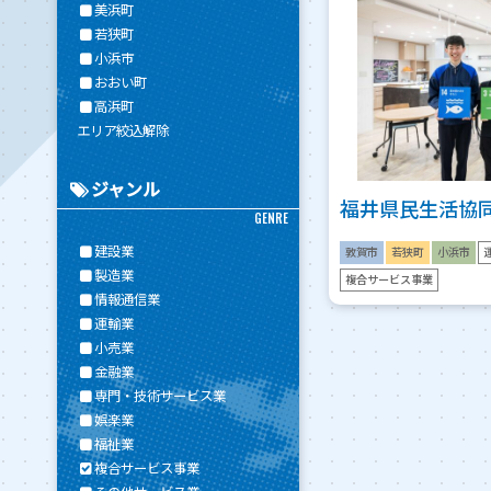
美浜町
若狭町
小浜市
おおい町
高浜町
エリア絞込解除
ジャンル
福井県民生活協
GENRE
建設業
敦賀市
若狭町
小浜市
製造業
複合サービス事業
情報通信業
運輸業
小売業
金融業
専門・技術サービス業
娯楽業
福祉業
複合サービス事業