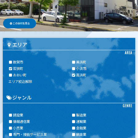
この会社を見る
エリア
AREA
敦賀市
美浜町
若狭町
小浜市
おおい町
高浜町
エリア絞込解除
ジャンル
GENRE
建設業
製造業
情報通信業
運輸業
小売業
金融業
専門・技術サービス業
娯楽業