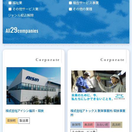
福祉業
複合サービス事業
その他サービス業
その他の業種
ジャンル絞込解除
29
All
companies
株式会社アイシン福井・若狭
株式会社アトックス 敦賀事業所/若狭事業
所
若狭町
製造業
敦賀市
美浜町
おおい町
高浜町