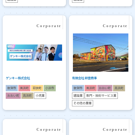
ゲンキー株式会社
有限会社 耕雲商事
敦賀市
美浜町
若狭町
小浜市
敦賀市
美浜町
おおい町
高浜町
おおい町
高浜町
小売業
建設業
専門・技術サービス業
その他の業種