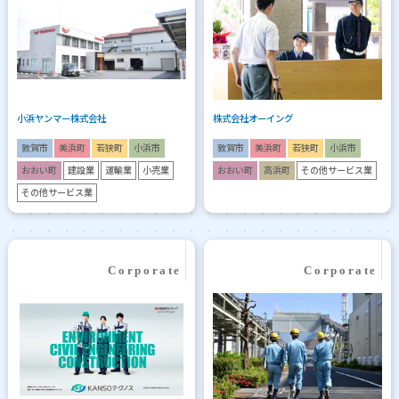
小浜ヤンマー株式会社
株式会社オーイング
敦賀市
美浜町
若狭町
小浜市
敦賀市
美浜町
若狭町
小浜市
おおい町
建設業
運輸業
小売業
おおい町
高浜町
その他サービス業
その他サービス業