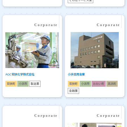
その他サービス業
AGC若狭化学株式会社
小浜信用金庫
若狭町
小浜市
製造業
若狭町
小浜市
おおい町
高浜町
金融業