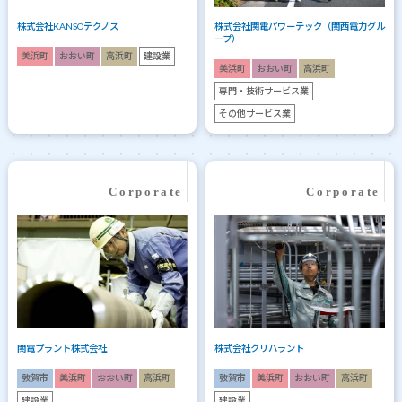
株式会社KANSOテクノス
株式会社関電パワーテック（関西電力グル
ープ）
美浜町
おおい町
高浜町
建設業
美浜町
おおい町
高浜町
専門・技術サービス業
その他サービス業
関電プラント株式会社
株式会社クリハラント
敦賀市
美浜町
おおい町
高浜町
敦賀市
美浜町
おおい町
高浜町
建設業
建設業