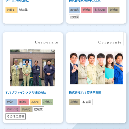
ダイセン株式会社
株式会社敦賀原子力工業
若狭町
製造業
敦賀市
美浜町
おおい町
高浜町
建設業
TVEリファインメタル株式会社
株式会社TVE 若狭事業所
敦賀市
美浜町
若狭町
小浜市
高浜町
製造業
おおい町
高浜町
建設業
その他の業種