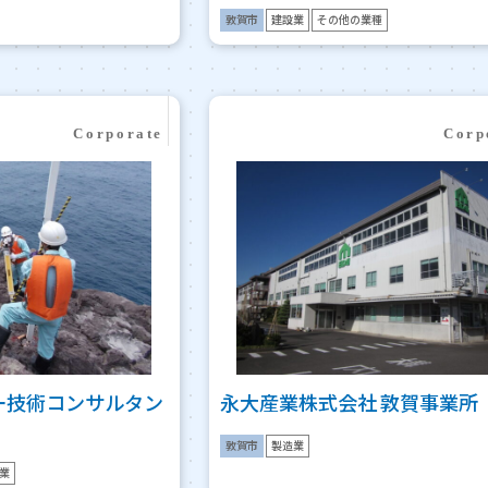
敦賀市
建設業
その他の業種
ー技術コンサルタン
永大産業株式会社 敦賀事業所
敦賀市
製造業
業