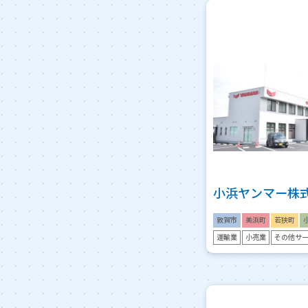
小浜ヤンマー株
敦賀市
美浜町
若狭町
運輸業
小売業
その他サ