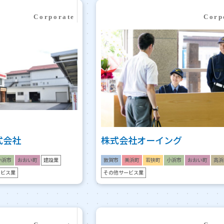
式会社
株式会社オーイング
小浜市
おおい町
建設業
敦賀市
美浜町
若狭町
小浜市
おおい町
高浜
ービス業
その他サービス業