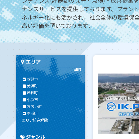
ンテナンス(計器類の保守・点検)・改善提案
ナンスサービスを提供しております。プラン
ネルギー化にも活かされ、社会全体の環境保
高い評価を頂いております。
エリア
AREA
敦賀市
美浜町
若狭町
小浜市
おおい町
高浜町
エリア絞込解除
ジャンル