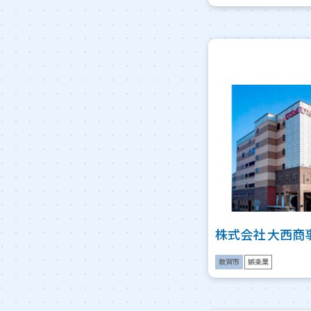
株式会社 大西商
敦賀市
娯楽業