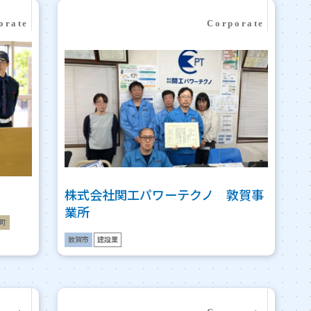
株式会社関工パワーテクノ 敦賀事
業所
町
敦賀市
建設業