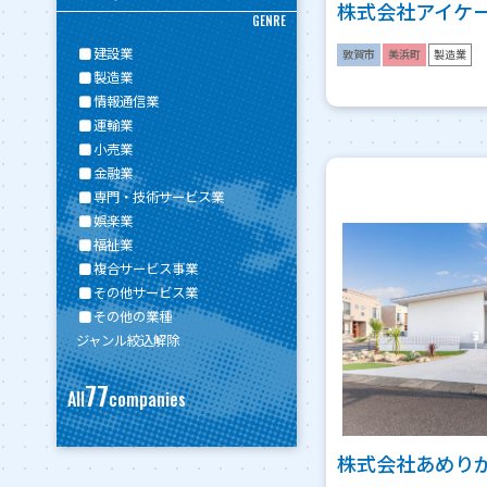
株式会社アイケ
GENRE
建設業
敦賀市
美浜町
製造業
製造業
情報通信業
運輸業
小売業
金融業
専門・技術サービス業
娯楽業
福祉業
複合サービス事業
その他サービス業
その他の業種
ジャンル絞込解除
77
All
companies
株式会社あめり