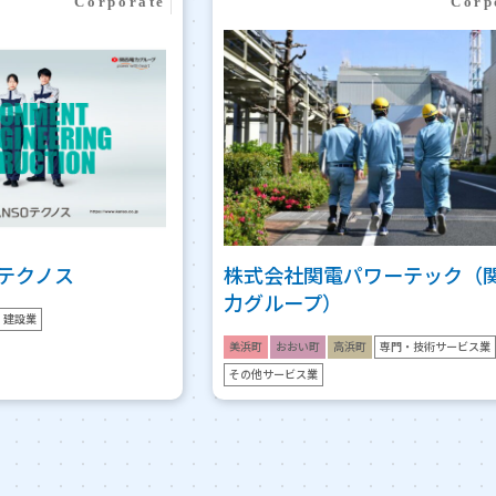
Oテクノス
株式会社関電パワーテック（
力グループ）
建設業
美浜町
おおい町
高浜町
専門・技術サービス業
その他サービス業