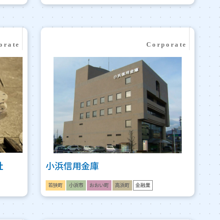
社
小浜信用金庫
若狭町
小浜市
おおい町
高浜町
金融業