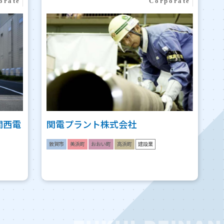
関西電
関電プラント株式会社
敦賀市
美浜町
おおい町
高浜町
建設業