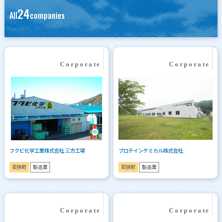
24
All
companies
フクビ化学工業株式会社 三方工場
プロテインケミカル株式会社
若狭町
製造業
若狭町
製造業