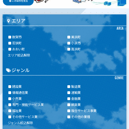
この会社を見る
エリア
AREA
敦賀市
美浜町
若狭町
小浜市
おおい町
高浜町
エリア絞込解除
ジャンル
GENRE
建設業
製造業
情報通信業
運輸業
小売業
金融業
専門・技術サービス業
娯楽業
福祉業
複合サービス事業
その他サービス業
その他の業種
ジャンル絞込解除