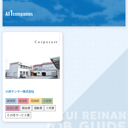
1
All
companies
小浜ヤンマー株式会社
敦賀市
美浜町
若狭町
小浜市
おおい町
建設業
運輸業
小売業
その他サービス業