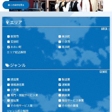
この会社を見る
エリア
AREA
敦賀市
美浜町
若狭町
小浜市
おおい町
高浜町
エリア絞込解除
ジャンル
GENRE
建設業
製造業
情報通信業
運輸業
小売業
金融業
専門・技術サービス業
娯楽業
福祉業
複合サービス事業
その他サービス業
その他の業種
ジャンル絞込解除