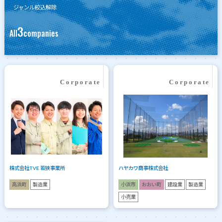
ジャンル絞込解除
3
All
companies
株式会社TVE 若狭事業所
ハヤカワ商事株式会社
高浜町
製造業
小浜市
おおい町
建設業
製造業
小売業