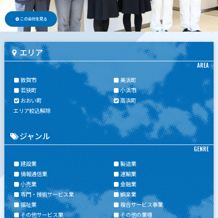
この会社を見る
エリア
AREA
敦賀市
美浜町
若狭町
小浜市
おおい町
高浜町
エリア絞込解除
ジャンル
GENRE
建設業
製造業
情報通信業
運輸業
小売業
金融業
専門・技術サービス業
娯楽業
福祉業
複合サービス事業
その他サービス業
その他の業種