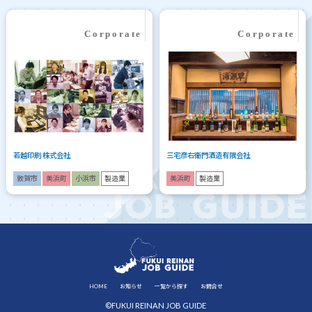
若越印刷 株式会社
三宅彦右衛門酒造有限会社
敦賀市
美浜町
小浜市
製造業
美浜町
製造業
HOME
お知らせ
一覧から探す
お問合せ
©FUKUI REINAN JOB GUIDE