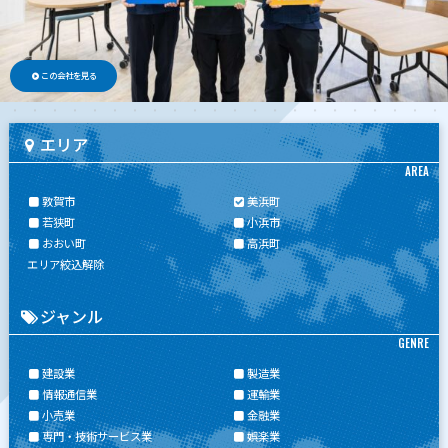
この会社を見る
エリア
AREA
敦賀市
美浜町
若狭町
小浜市
おおい町
高浜町
エリア絞込解除
ジャンル
GENRE
建設業
製造業
情報通信業
運輸業
小売業
金融業
専門・技術サービス業
娯楽業