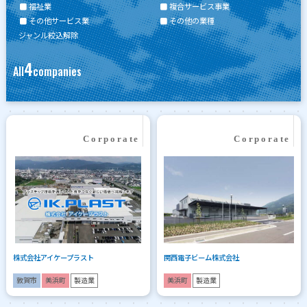
福祉業
複合サービス事業
その他サービス業
その他の業種
ジャンル絞込解除
4
All
companies
株式会社アイケープラスト
関西電子ビーム株式会社
敦賀市
美浜町
製造業
美浜町
製造業