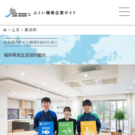
>
企業
>
美浜町
組合員の幸せと地域社会のために
福井県民生活協同組合