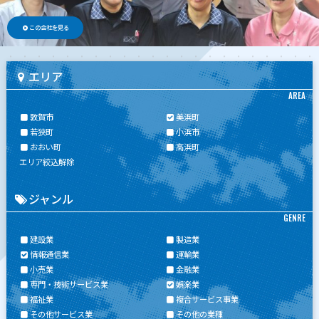
この会社を見る
エリア
AREA
敦賀市
美浜町
若狭町
小浜市
おおい町
高浜町
エリア絞込解除
ジャンル
GENRE
建設業
製造業
情報通信業
運輸業
小売業
金融業
専門・技術サービス業
娯楽業
福祉業
複合サービス事業
その他サービス業
その他の業種