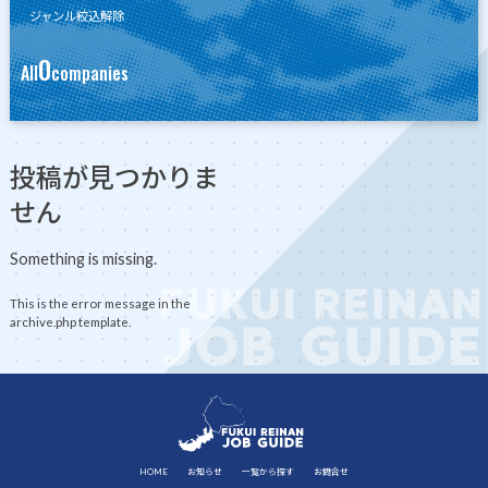
ジャンル絞込解除
0
All
companies
投稿が見つかりま
せん
Something is missing.
This is the error message in the
archive.php template.
HOME
お知らせ
一覧から探す
お問合せ