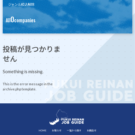
ジャンル絞込解除
0
All
companies
投稿が見つかりま
せん
Something is missing.
This is the error message in the
archive.php template.
HOME
お知らせ
一覧から探す
お問合せ