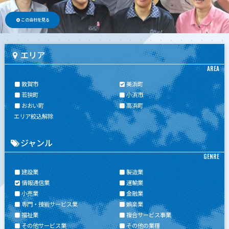
この会社を見る
エリア
AREA
敦賀市
美浜町
若狭町
小浜市
おおい町
高浜町
エリア絞込解除
ジャンル
GENRE
建設業
製造業
情報通信業
運輸業
小売業
金融業
専門・技術サービス業
娯楽業
福祉業
複合サービス事業
その他サービス業
その他の業種