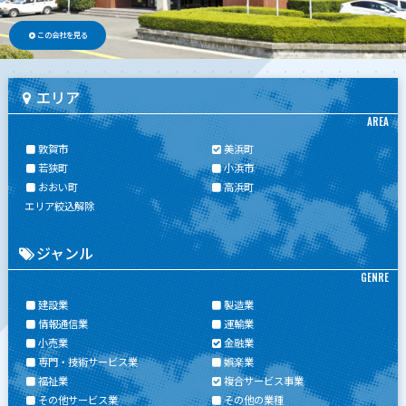
この会社を見る
エリア
AREA
敦賀市
美浜町
若狭町
小浜市
おおい町
高浜町
エリア絞込解除
ジャンル
GENRE
建設業
製造業
情報通信業
運輸業
小売業
金融業
専門・技術サービス業
娯楽業
福祉業
複合サービス事業
その他サービス業
その他の業種