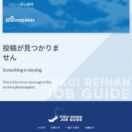
ジャンル絞込解除
0
All
companies
投稿が見つかりま
せん
Something is missing.
This is the error message in the
archive.php template.
HOME
お知らせ
一覧から探す
お問合せ