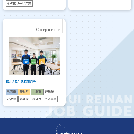
その他サービス業
福井県民生活協同組合
敦賀市
若狭町
小浜市
運輸業
小売業
福祉業
複合サービス事業