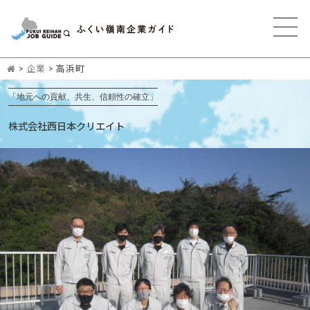
>
企業
>
高浜町
「地元への貢献、共生、信頼性の確立」
株式会社西日本クリエイト