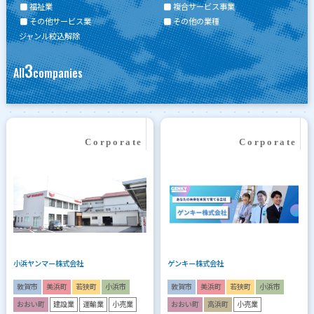
福祉業
複合サービス事業
その他サービス業
その他の業種
ジャンル絞込解除
3
All
companies
小浜ヤンマー株式会社
ゲンキー株式会社
敦賀市
美浜町
若狭町
小浜市
敦賀市
美浜町
若狭町
小浜市
おおい町
建設業
運輸業
小売業
おおい町
高浜町
小売業