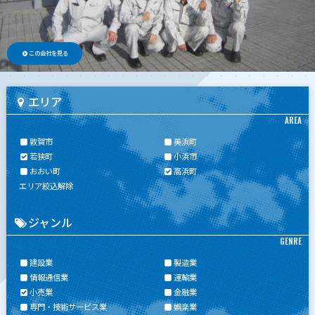
この会社を見る
エリア
AREA
敦賀市
美浜町
若狭町
小浜市
おおい町
高浜町
エリア絞込解除
ジャンル
GENRE
建設業
製造業
情報通信業
運輸業
小売業
金融業
専門・技術サービス業
娯楽業