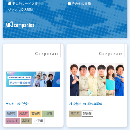
その他サービス業
その他の業種
ジャンル絞込解除
3
All
companies
ゲンキー株式会社
株式会社TVE 若狭事業所
敦賀市
美浜町
若狭町
小浜市
高浜町
製造業
おおい町
高浜町
小売業