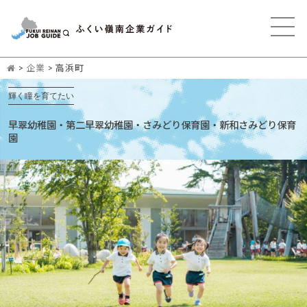
>
企業
>
高浜町
輝く瞳を育てたい
早翠幼稚園・第二早翠幼稚園・さみどり保育園・新和さみどり保育
園