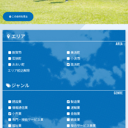
この会社を見る
エリア
AREA
敦賀市
美浜町
若狭町
小浜市
おおい町
高浜町
エリア絞込解除
ジャンル
GENRE
建設業
製造業
情報通信業
運輸業
小売業
金融業
専門・技術サービス業
娯楽業
福祉業
複合サービス事業