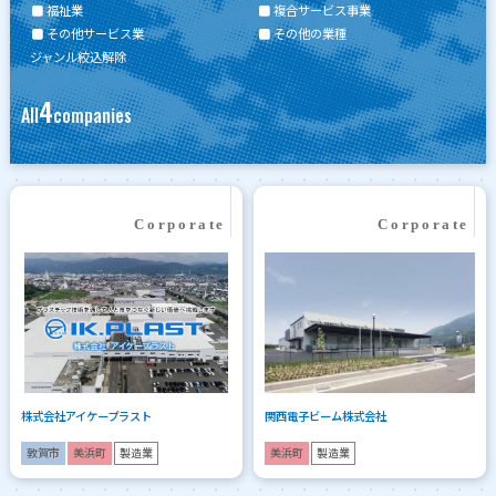
福祉業
複合サービス事業
その他サービス業
その他の業種
ジャンル絞込解除
4
All
companies
株式会社アイケープラスト
関西電子ビーム株式会社
敦賀市
美浜町
製造業
美浜町
製造業