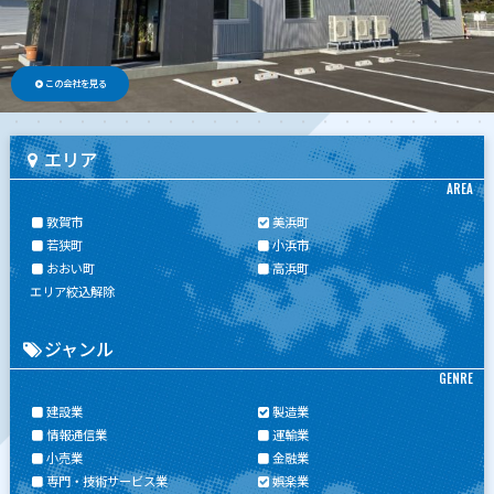
この会社を見る
エリア
AREA
敦賀市
美浜町
若狭町
小浜市
おおい町
高浜町
エリア絞込解除
ジャンル
GENRE
建設業
製造業
情報通信業
運輸業
小売業
金融業
専門・技術サービス業
娯楽業