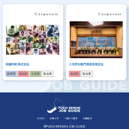
若越印刷 株式会社
三宅彦右衛門酒造有限会社
敦賀市
美浜町
小浜市
製造業
美浜町
製造業
HOME
お知らせ
一覧から探す
お問合せ
©FUKUI REINAN JOB GUIDE