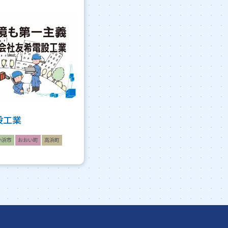
設工業
小浜市
おおい町
高浜町