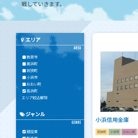
戦していきます。
エリア
AREA
敦賀市
美浜町
若狭町
小浜市
おおい町
高浜町
エリア絞込解除
ジャンル
小浜信用金庫
GENRE
建設業
若狭町
小浜市
おおい町