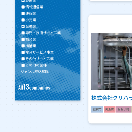
製造業
情報通信業
運輸業
小売業
金融業
専門・技術サービス業
娯楽業
福祉業
複合サービス事業
その他サービス業
その他の業種
ジャンル絞込解除
13
All
companies
株式会社クリハ
敦賀市
美浜町
おおい町