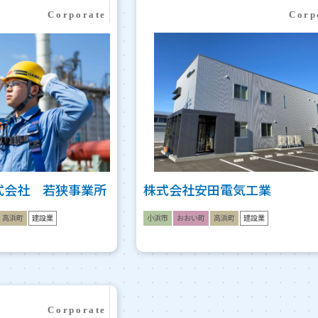
式会社 若狭事業所
株式会社安田電気工業
高浜町
建設業
小浜市
おおい町
高浜町
建設業