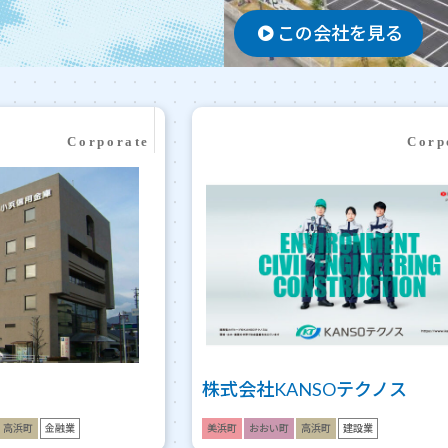
この会社を見る
株式会社KANSOテクノス
高浜町
金融業
美浜町
おおい町
高浜町
建設業