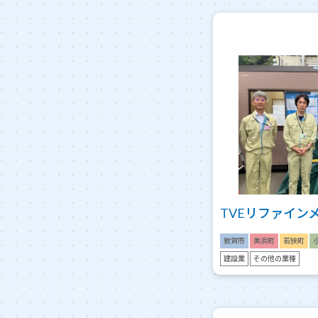
TVEリファイン
敦賀市
美浜町
若狭町
建設業
その他の業種