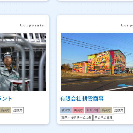
ラント
有限会社 耕雲商事
高浜町
建設業
敦賀市
美浜町
おおい町
高浜町
建設業
専門・技術サービス業
その他の業種