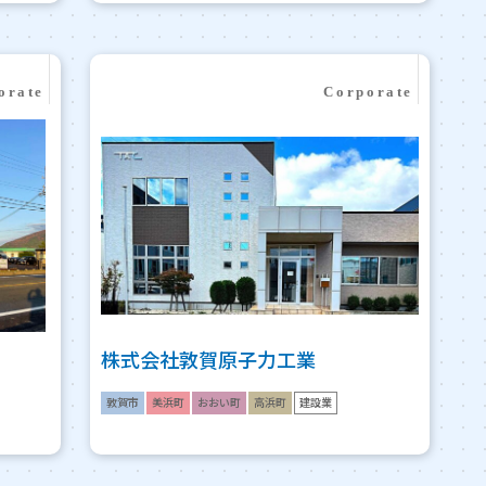
株式会社敦賀原子力工業
敦賀市
美浜町
おおい町
高浜町
建設業