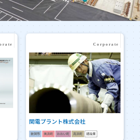
関電プラント株式会社
敦賀市
美浜町
おおい町
高浜町
建設業