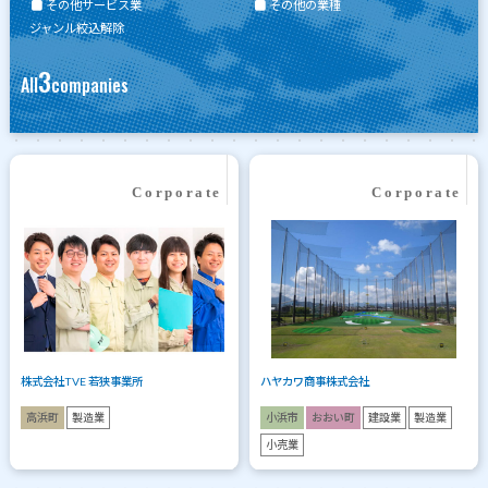
その他サービス業
その他の業種
ジャンル絞込解除
3
All
companies
株式会社TVE 若狭事業所
ハヤカワ商事株式会社
高浜町
製造業
小浜市
おおい町
建設業
製造業
小売業