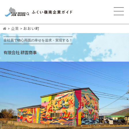
>
企業
>
おおい町
全社員で物心両面の幸せを追求・実現する！
有限会社 耕雲商事