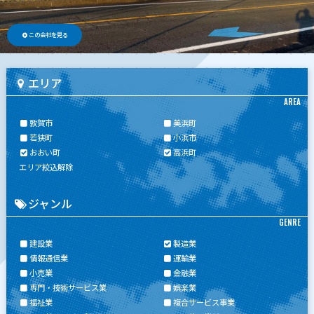
この会社を見る
エリア
AREA
敦賀市
美浜町
若狭町
小浜市
おおい町
高浜町
エリア絞込解除
ジャンル
GENRE
建設業
製造業
情報通信業
運輸業
小売業
金融業
専門・技術サービス業
娯楽業
福祉業
複合サービス事業