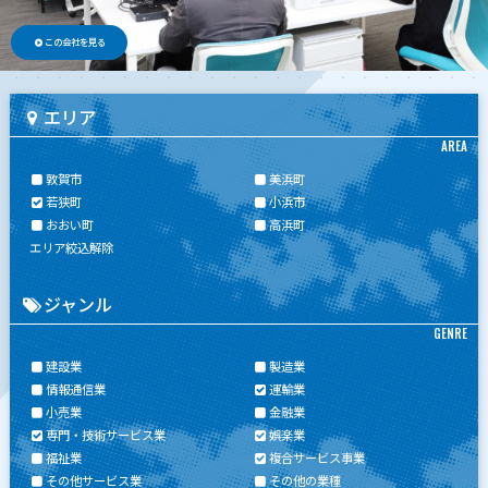
この会社を見る
エリア
AREA
敦賀市
美浜町
若狭町
小浜市
おおい町
高浜町
エリア絞込解除
ジャンル
GENRE
建設業
製造業
情報通信業
運輸業
小売業
金融業
専門・技術サービス業
娯楽業
福祉業
複合サービス事業
その他サービス業
その他の業種