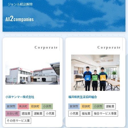
ジャンル絞込解除
2
All
companies
小浜ヤンマー株式会社
福井県民生活協同組合
敦賀市
美浜町
若狭町
小浜市
敦賀市
若狭町
小浜市
運輸業
おおい町
建設業
運輸業
小売業
小売業
福祉業
複合サービス事業
その他サービス業