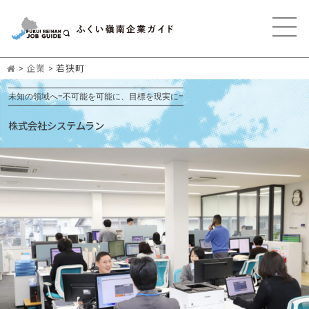
>
企業
>
若狭町
未知の領域へ=不可能を可能に、目標を現実に=
株式会社システムラン