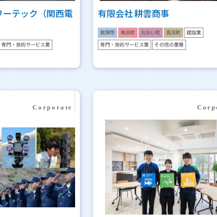
ワーテック（関西電
有限会社 耕雲商事
敦賀市
美浜町
おおい町
高浜町
建設業
専門・技術サービス業
専門・技術サービス業
その他の業種