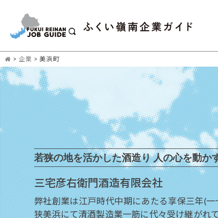
>
企業
>
美浜町
若狭の地を活かした酒造り 人の心を動か
三宅彦右衛門酒造有限会社
弊社創業は江戸時代中期にあたる享保三年(一
狭美浜にて清酒製造業一筋に代々受け継がれ