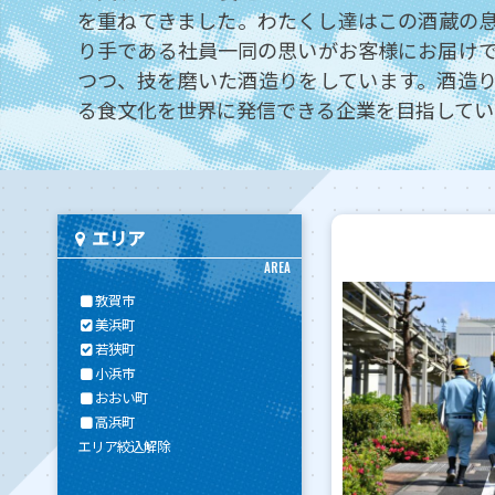
を重ねてきました。わたくし達はこの酒蔵の
り手である社員一同の思いがお客様にお届け
つつ、技を磨いた酒造りをしています。酒造
る食文化を世界に発信できる企業を目指してい
エリア
AREA
敦賀市
美浜町
若狭町
小浜市
おおい町
高浜町
エリア絞込解除