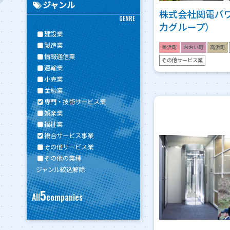
ジャンル
株式会社関電パ
GENRE
力グループ）
建設業
製造業
美浜町
おおい町
高浜町
情報通信業
その他サービス業
運輸業
小売業
金融業
専門・技術サービス業
娯楽業
福祉業
複合サービス事業
その他サービス業
その他の業種
ジャンル絞込解除
5
All
companies