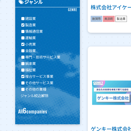
ジャンル
株式会社アイケ
GENRE
建設業
敦賀市
美浜町
製造業
製造業
情報通信業
運輸業
小売業
金融業
専門・技術サービス業
娯楽業
福祉業
複合サービス事業
その他サービス業
その他の業種
ジャンル絞込解除
6
All
companies
ゲンキー株式会