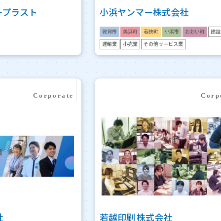
ープラスト
小浜ヤンマー株式会社
敦賀市
美浜町
若狭町
小浜市
おおい町
建設
運輸業
小売業
その他サービス業
社
若越印刷 株式会社