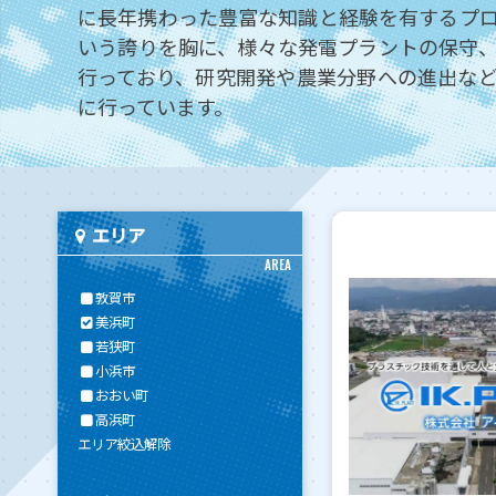
に長年携わった豊富な知識と経験を有するプ
いう誇りを胸に、様々な発電プラントの保守
行っており、研究開発や農業分野への進出な
に行っています。
エリア
AREA
敦賀市
美浜町
若狭町
小浜市
おおい町
高浜町
エリア絞込解除