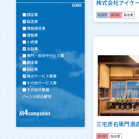
株式会社アイケ
GENRE
建設業
敦賀市
美浜町
製造業
製造業
情報通信業
運輸業
小売業
金融業
専門・技術サービス業
娯楽業
福祉業
複合サービス事業
その他サービス業
その他の業種
ジャンル絞込解除
4
All
companies
三宅彦右衛門酒
美浜町
製造業