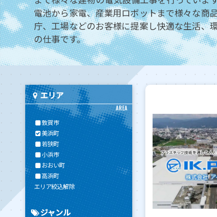
電池から家電、産業用ロボットまで様々な商
庁、工場などのお客様に提案し快適な生活、
の仕事です。
エリア
AREA
敦賀市
美浜町
若狭町
小浜市
おおい町
高浜町
エリア絞込解除
ジャンル