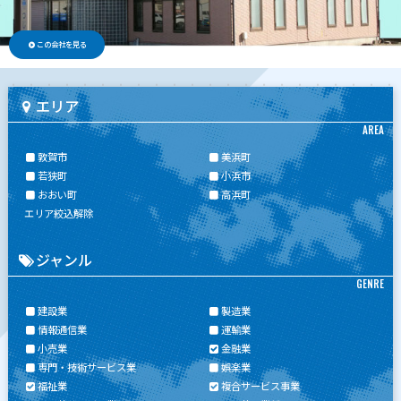
この会社を見る
エリア
AREA
敦賀市
美浜町
若狭町
小浜市
おおい町
高浜町
エリア絞込解除
ジャンル
GENRE
建設業
製造業
情報通信業
運輸業
小売業
金融業
専門・技術サービス業
娯楽業
福祉業
複合サービス事業