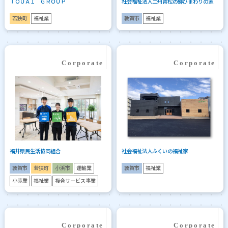
ＴＯＵＡＩ ＧＲＯＵＰ
社会福祉法人二州青松の郷ひまわりの家
若狭町
福祉業
敦賀市
福祉業
福井県民生活協同組合
社会福祉法人ふくいの福祉家
敦賀市
若狭町
小浜市
運輸業
敦賀市
福祉業
小売業
福祉業
複合サービス事業