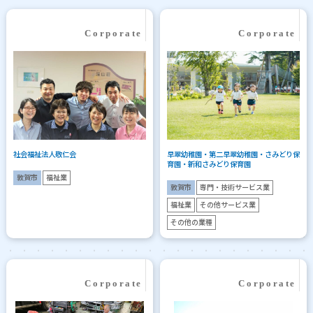
社会福祉法人敬仁会
早翠幼稚園・第二早翠幼稚園・さみどり保
育園・新和さみどり保育園
敦賀市
福祉業
敦賀市
専門・技術サービス業
福祉業
その他サービス業
その他の業種