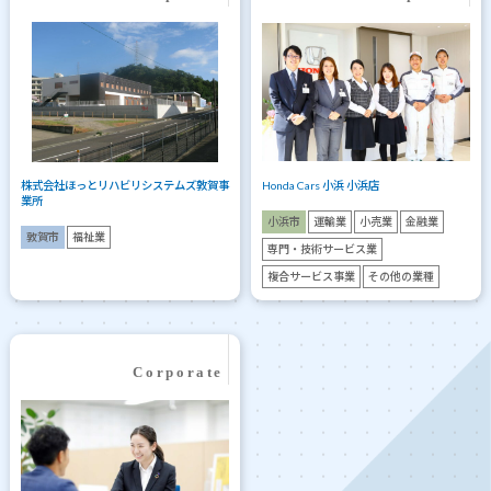
株式会社ほっとリハビリシステムズ敦賀事
Honda Cars 小浜 小浜店
業所
小浜市
運輸業
小売業
金融業
敦賀市
福祉業
専門・技術サービス業
複合サービス事業
その他の業種