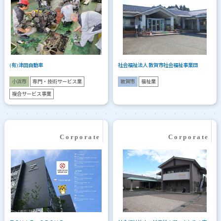
(有)津田自動車
社会福祉法人 敦賀市社会福祉事業団
小浜市
専門・技術サービス業
敦賀市
福祉業
複合サービス事業