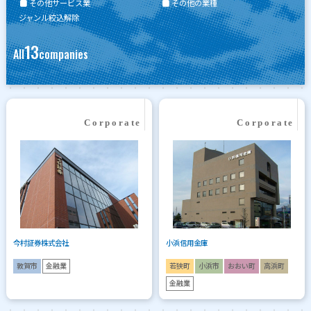
その他サービス業
その他の業種
ジャンル絞込解除
13
All
companies
今村証券株式会社
小浜信用金庫
敦賀市
金融業
若狭町
小浜市
おおい町
高浜町
金融業