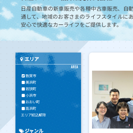
日産自動車の新車販売や各種中古車販売、自
通して、地域のお客さまのライフスタイルに
安心で快適なカーライフをご提供します。
エリア
AREA
敦賀市
美浜町
若狭町
小浜市
おおい町
高浜町
エリア絞込解除
ジャンル