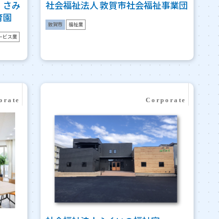
・さみ
社会福祉法人 敦賀市社会福祉事業団
育園
敦賀市
福祉業
ービス業