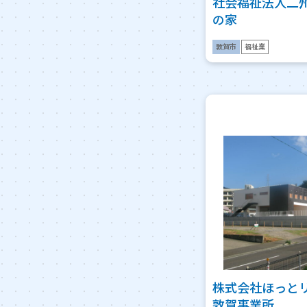
社会福祉法人二
の家
敦賀市
福祉業
株式会社ほっと
敦賀事業所