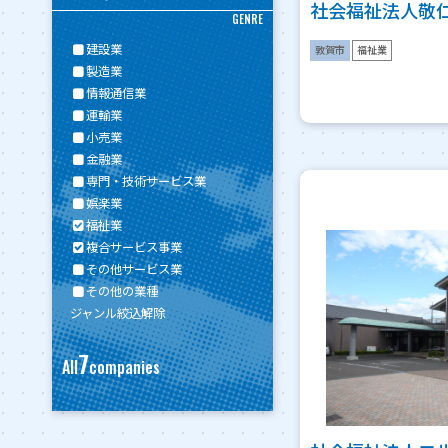
社会福祉法人敬
GENRE
建設業
敦賀市
福祉業
製造業
情報通信業
運輸業
小売業
金融業
専門・技術サービス業
娯楽業
福祉業
複合サービス事業
その他サービス業
その他の業種
ジャンル絞込解除
7
All
companies