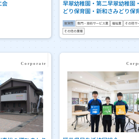
仁会
早翠幼稚園・第二早翠幼稚園
どり保育園・新和さみどり保
敦賀市
専門・技術サービス業
福祉業
その他サ
その他の業種