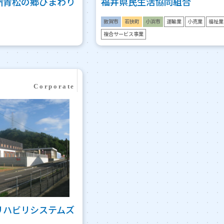
州青松の郷ひまわり
福井県民生活協同組合
敦賀市
若狭町
小浜市
運輸業
小売業
福祉業
複合サービス事業
リハビリシステムズ