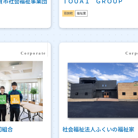
賀市社会福祉事業団
ＴＯＵＡＩ ＧＲＯＵＰ
若狭町
福祉業
同組合
社会福祉法人ふくいの福祉家