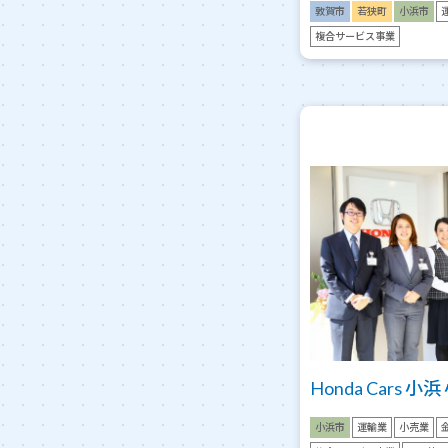
敦賀市
若狭町
小浜市
複合サービス事業
Honda Cars 小
小浜市
運輸業
小売業