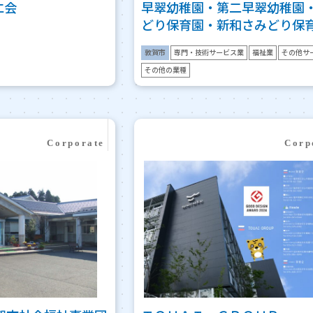
仁会
早翠幼稚園・第二早翠幼稚園
どり保育園・新和さみどり保
敦賀市
専門・技術サービス業
福祉業
その他サ
その他の業種