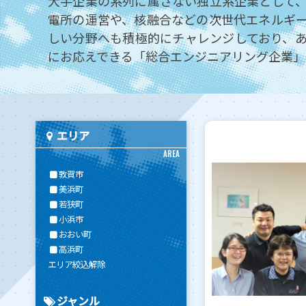
大手企業の系列に属さない独立系企業として
電所の運営や、核融合などの次世代エネルギ
しい分野へも積極的にチャレンジしており、
にお応えできる「総合エンジニアリング企業」
エリア
AREA
敦賀市
美浜町
若狭町
小浜市
おおい町
高浜町
エリア絞込解除
ジャンル