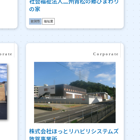
社会福祉法人二州青松の郷ひまわり
の家
敦賀市
福祉業
株式会社ほっとリハビリシステムズ
敦賀事業所