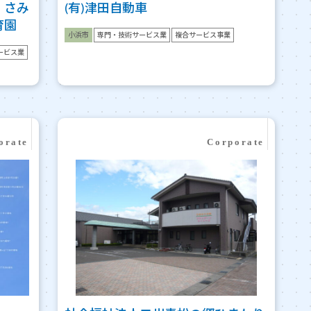
・さみ
(有)津田自動車
育園
小浜市
専門・技術サービス業
複合サービス事業
ービス業