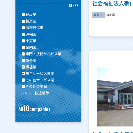
社会福祉法人敬
GENRE
建設業
敦賀市
福祉業
製造業
情報通信業
運輸業
小売業
金融業
専門・技術サービス業
娯楽業
福祉業
複合サービス事業
その他サービス業
その他の業種
ジャンル絞込解除
10
All
companies