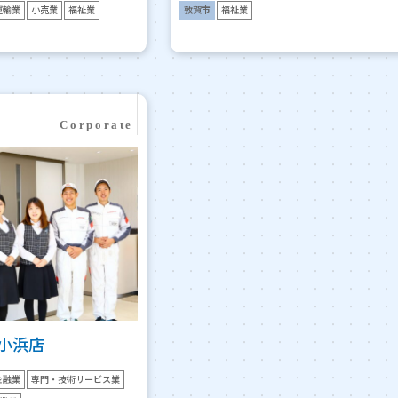
運輸業
小売業
福祉業
敦賀市
福祉業
浜 小浜店
金融業
専門・技術サービス業