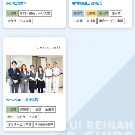
(有)津田自動車
福井県民生活協同組合
小浜市
専門・技術サービス業
敦賀市
若狭町
小浜市
運輸業
複合サービス事業
小売業
福祉業
複合サービス事業
Honda Cars 小浜 小浜店
小浜市
運輸業
小売業
金融業
専門・技術サービス業
複合サービス事業
その他の業種