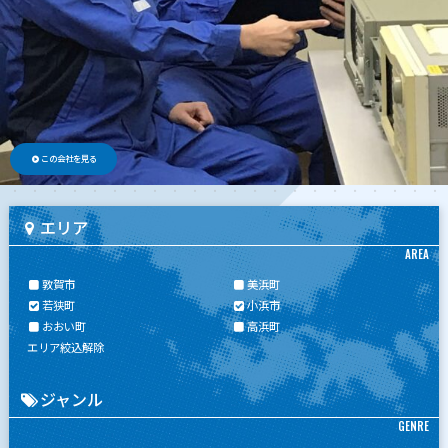
この会社を見る
エリア
AREA
敦賀市
美浜町
若狭町
小浜市
おおい町
高浜町
エリア絞込解除
ジャンル
GENRE