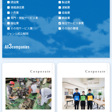
建設業
製造業
情報通信業
運輸業
小売業
金融業
専門・技術サービス業
娯楽業
福祉業
複合サービス事業
その他サービス業
その他の業種
ジャンル絞込解除
3
All
companies