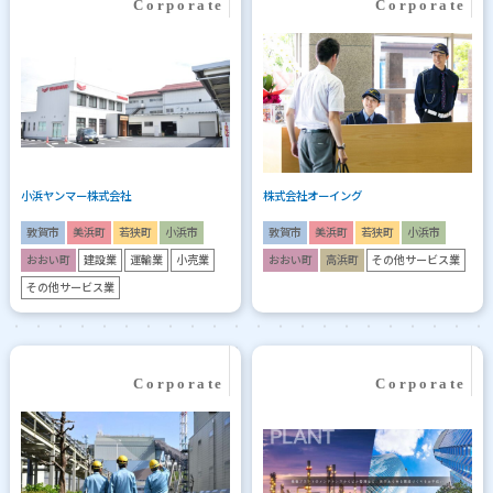
小浜ヤンマー株式会社
株式会社オーイング
敦賀市
美浜町
若狭町
小浜市
敦賀市
美浜町
若狭町
小浜市
おおい町
建設業
運輸業
小売業
おおい町
高浜町
その他サービス業
その他サービス業