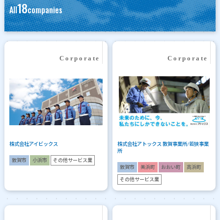
18
All
companies
株式会社アイビックス
株式会社アトックス 敦賀事業所/若狭事業
所
敦賀市
小浜市
その他サービス業
敦賀市
美浜町
おおい町
高浜町
その他サービス業