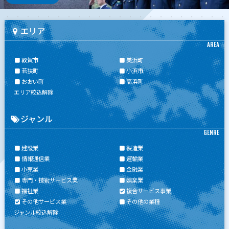
エリア
AREA
敦賀市
美浜町
若狭町
小浜市
おおい町
高浜町
エリア絞込解除
ジャンル
GENRE
建設業
製造業
情報通信業
運輸業
小売業
金融業
専門・技術サービス業
娯楽業
福祉業
複合サービス事業
その他サービス業
その他の業種
ジャンル絞込解除