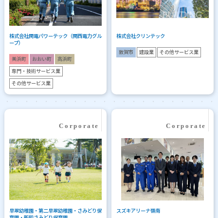
株式会社関電パワーテック（関西電力グル
株式会社クリンテック
ープ）
敦賀市
建設業
その他サービス業
美浜町
おおい町
高浜町
専門・技術サービス業
その他サービス業
早翠幼稚園・第二早翠幼稚園・さみどり保
スズキアリーナ嶺南
育園・新和さみどり保育園