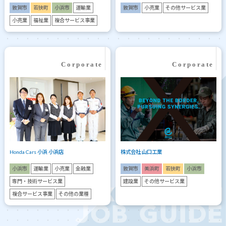
敦賀市
若狭町
小浜市
運輸業
敦賀市
小売業
その他サービス業
小売業
福祉業
複合サービス事業
Honda Cars 小浜 小浜店
株式会社 山口工業
小浜市
運輸業
小売業
金融業
敦賀市
美浜町
若狭町
小浜市
専門・技術サービス業
建設業
その他サービス業
複合サービス事業
その他の業種